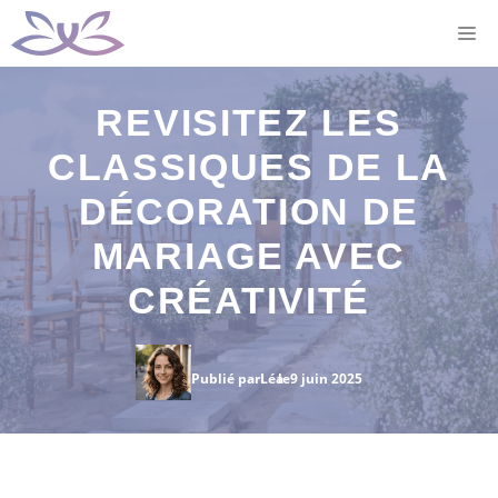
Aller
M
au
contenu
REVISITEZ LES
CLASSIQUES DE LA
DÉCORATION DE
MARIAGE AVEC
CRÉATIVITÉ
Publié par
Léa
le
9 juin 2025