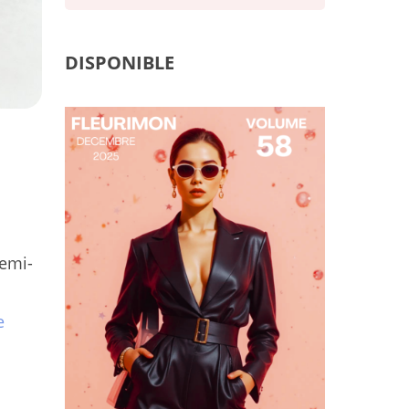
DISPONIBLE
semi-
e