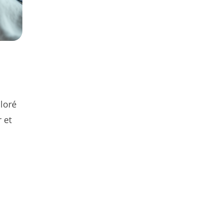
loré
 et