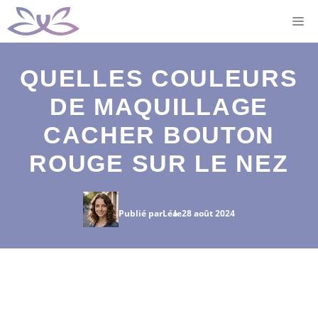
Aller
M
au
contenu
QUELLES COULEURS
DE MAQUILLAGE
CACHER BOUTON
ROUGE SUR LE NEZ
Publié par
Léa
le
28 août 2024