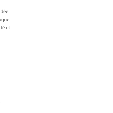
idée
oque.
té et
r