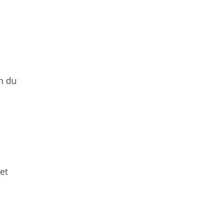
on du
et