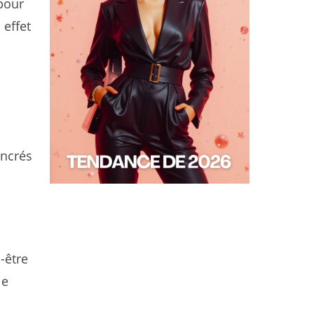
 pour
 effet
ancrés
-être
le