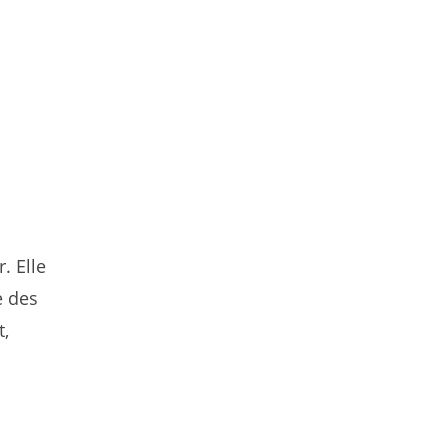
. Elle
e des
t,