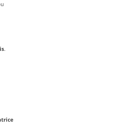
ou
is
.
trice