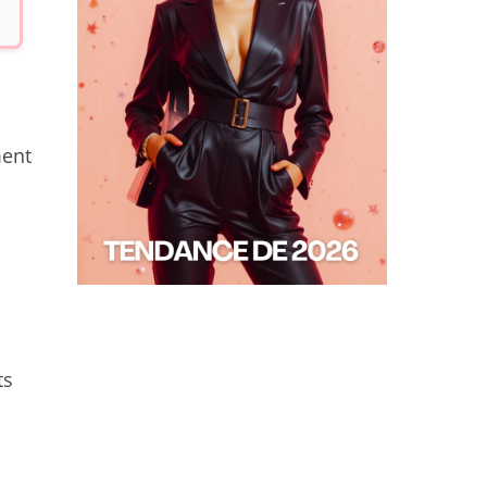
ment
ts