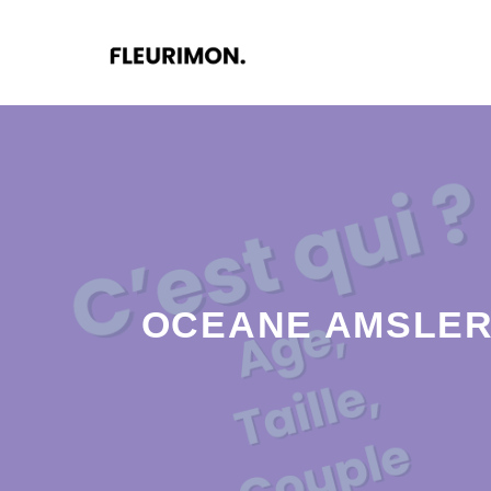
Aller
au
contenu
OCEANE AMSLER :