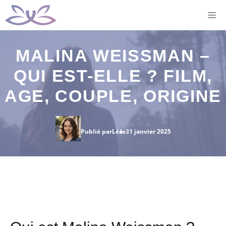
Aller
M
au
contenu
MALINA WEISSMAN –
QUI EST-ELLE ? FILM,
AGE, COUPLE, ORIGINE
Publié par
Léa
le
31 janvier 2025