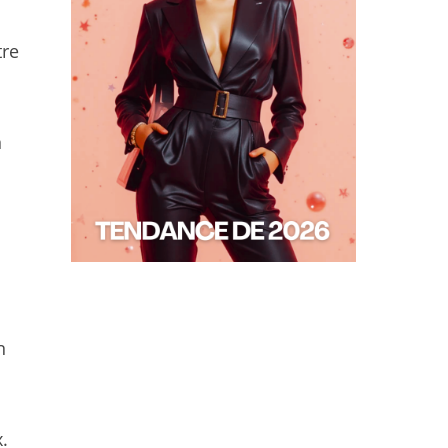
tre
n
n
.