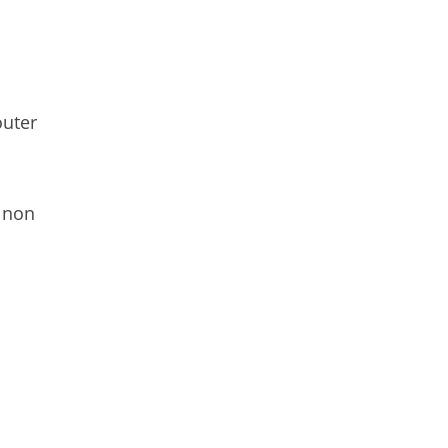
outer
, non