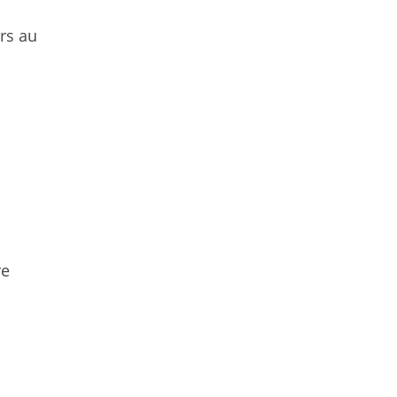
urs au
re