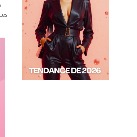
n
 Les