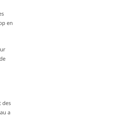
es
rop en
our
 de
t des
eau a