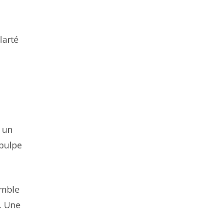
larté
e un
epulpe
omble
. Une