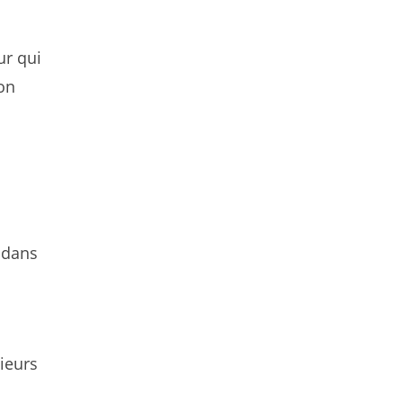
ur qui
Ton
e dans
sieurs