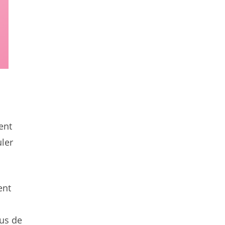
ent
uler
ent
lus de