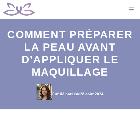
Aller
M
au
contenu
COMMENT PRÉPARER
LA PEAU AVANT
D’APPLIQUER LE
MAQUILLAGE
Publié par
Léa
le
28 août 2024