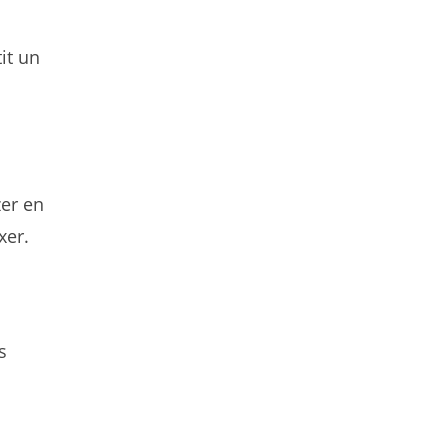
it un
zer en
xer.
s